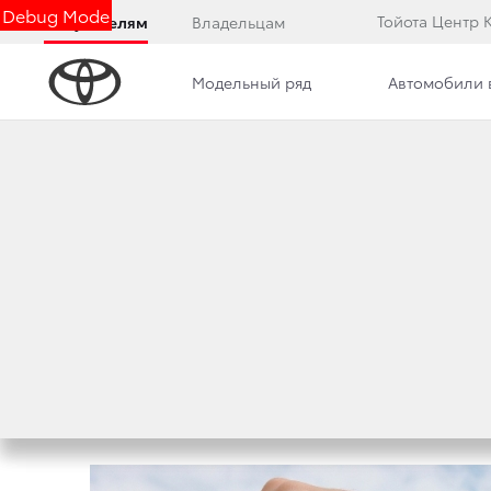
Debug Mode
Тойота Центр 
Покупателям
Владельцам
Модельный ряд
Автомобили 
Дилерский центр
Преимущества дилерского цент
ПРОГРАММА ГОС
АВТОКРЕДИТОВАН
26 июля 2013 г.
Поделиться