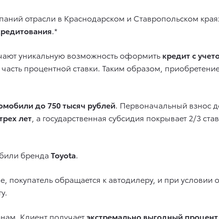
аний отрасли в Краснодарском и Ставропольском края
кредитования
.*
учают уникальную возможность оформить
кредит c учет
часть процентной ставки. Таким образом, приобретени
омобили до 750 тысяч рублей
. Первоначальный взнос 
трех лет
, а государственная субсидия покрывает 2/3 ст
обили бренда
Toyota
.
 покупатель обращается к автодилеру, и при условии о
у.
нам. Клиент получает
экстремально выгодный процент