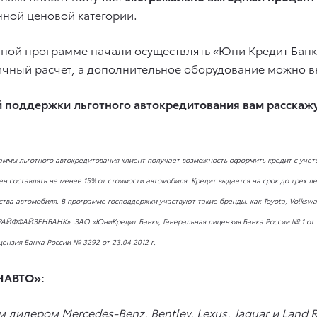
ной ценовой категории.
нной программе начали осуществлять «Юни Кредит Бан
чный расчет, а дополнительное оборудование можно вк
й поддержки льготного автокредитования вам расскажу
аммы льготного автокредитования клиент получает возможность оформить кредит c учет
 составлять не менее 15% от стоимости автомобиля. Кредит выдается на срок до трех л
ва автомобиля. В программе господдержки участвуют такие бренды, как Toyota, Volkswage
«РАЙФФАЙЗЕНБАНК». ЗАО «ЮниКредит Банк», Генеральная лицензия Банка России № 1
от 
ензия Банка России № 3292
от 23.04.2012 г.
ЧАВТО»:
дилером Mercedes-Benz, Bentley, Lexus,
Jaguar
и
Land
R