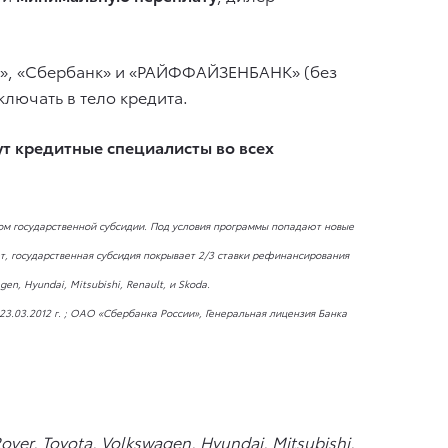
к», «Сбербанк» и «РАЙФФАЙЗЕНБАНК» (без
лючать в тело кредита.
т кредитные специалисты во всех
ом государственной субсидии. Под условия программы попадают новые
ет, государственная субсидия покрывает 2/3 ставки рефинансирования
n, Hyundai, Mitsubishi, Renault, и Skoda.
23.03.2012 г.
; ОАО «Сбербанка России», Генеральная лицензия Банка
over
, Toyota, Volkswagen, Hyundai, Mitsubishi,