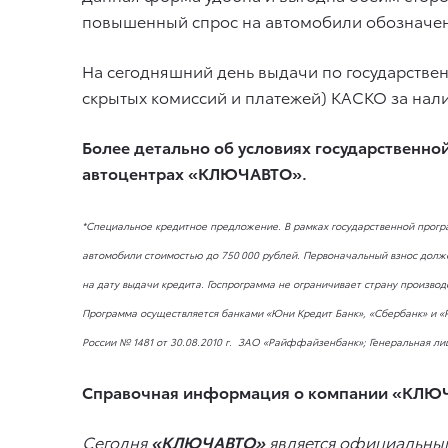
повышенный спрос на автомобили обозначен
На сегодняшний день выдачи по государстве
скрытых комиссий и платежей) КАСКО за нали
Более детально об условиях государственно
автоцентрах «КЛЮЧАВТО».
*Специальное кредитное предложение. В рамках государственной прогр
автомобили стоимостью до 750 000 рублей. Первоначальный взнос должен
на дату выдачи кредита. Госпрограмма не ограничивает страну производст
Программа осуществляется банками «Юни Кредит Банк», «Сбербанк» и 
России № 1481
от 30.08.2010 г.
ЗАО «Райффайзенбанк»; Генеральная лиц
Справочная информация о компании «КЛЮ
Сегодня
«КЛЮЧАВТО»
является официальным 