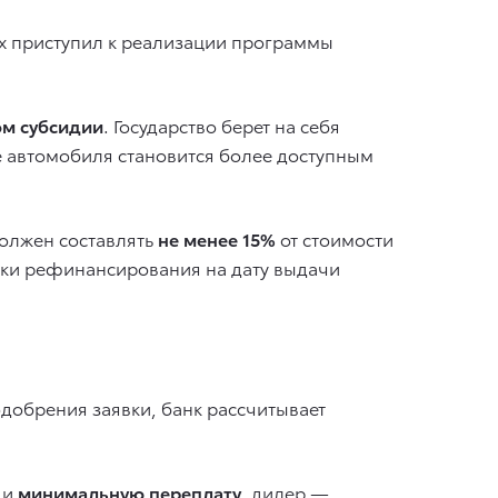
х приступил к реализации программы
ом субсидии
. Государство берет на себя
е автомобиля становится более доступным
должен составлять
не менее 15%
от стоимости
авки рефинансирования на дату выдачи
добрения заявки, банк рассчитывает
и
минимальную переплату
, дилер —