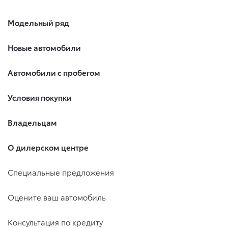
6. Согласие может быть отозвано путем направления
письменного заявления Обществу заказным почтовым
отправлением с описью вложения по адресу: 141031,
Модельный ряд
Московская обл., г. о. Мытищи, п. Вёшки, МКАД 84-й км,
ТПЗ «Алтуфьево», вл. 5, стр. 1.
Новые автомобили
Автомобили с пробегом
Условия покупки
Владельцам
О дилерском центре
Специальные предложения
Оцените ваш автомобиль
Консультация по кредиту