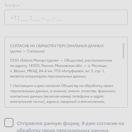
Телефон
СОГЛАСИЕ НА ОБРАБОТКУ ПЕРСОНАЛЬНЫХ ДАННЫХ
(далее — Согласие)
ООО «Тойота Мотор» (далее — Общество), расположенное
по адресу: 141031, Россия, Московская обл., г. о. Мытищи,
п. Вёшки, МКАД, 84-й км, ТПЗ «Алтуфьево», вл. 5, стр. 1,
является оператором персональных данных.
1. Настоящим я даю согласие Обществу на обработку своих
персональных данных, а именно: имени, отчества, фамилии,
контактных данных (включая номер телефона и адрес
электронной почты), адреса, сведений о впечатлениях,
интересах, предпочтениях к автомобилю(-ям) и товарам/
услугам, IP-адреса, сведений об устройстве, операционной
системы устройства и модели мобильного телефона
Отправляя данную форму, Я даю согласие на
посетителя сайта, уникального идентификатора посетителя
сайта, предпочтительного времени и способа для контакта,
обработку своих персональных данных.