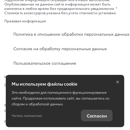
Опубликованная на данном сайте информация может быть
изменена в любое время без предварительного уведомления. *
Стоимость аксессуаров указана без учета стоимости установки.
Правовая информация
Политика в отношении обработки персональных данных
Согласие на обработку персональных данных
Пользовательское соглашение
Изменить настройку cookies
×
Мы используем файлы cookie
Сбросить cookie
Это необходимо для полноценного функционирования
сайта. Продолжая использовать сайт, вы соглашаетесь со
сбором и обработкой данных.
©
2026
ООО «КЛЮЧАВТО» город Горячий Ключ, ул. Революции, д. 4,
офис 1
Согласен
Читать полностью
Работает на технологиях
TradeDealer