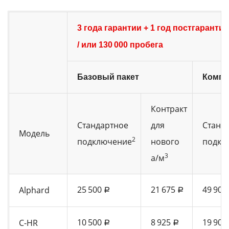
3 года гарантии + 1 год постгарант
/ или 130 000 пробега
Базовый пакет
Компл
Контракт
Стандартное
для
Станд
Модель
2
подключение
нового
подкл
3
а/м
25 500
21 675
49 900
Alphard
a
a
10 500
8 925
19 900
C-HR
a
a