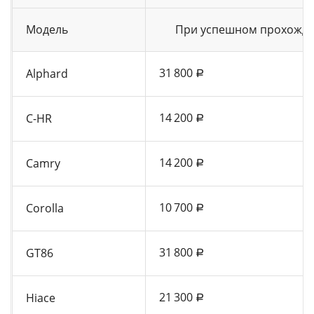
Модель
При успешном прохожде
31 800
Alphard
a
14 200
C-HR
a
14 200
Camry
a
10 700
Corolla
a
31 800
GT86
a
21 300
Hiace
a