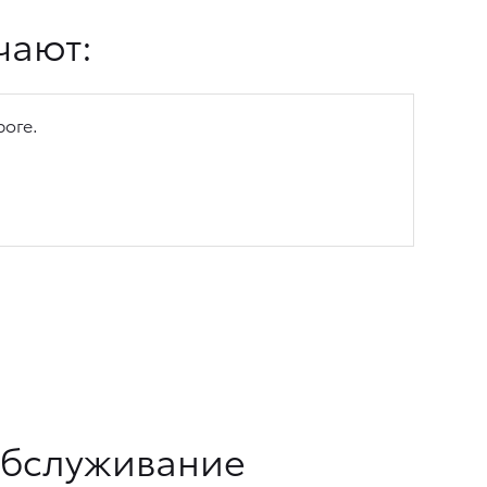
чают:
оге.
обслуживание