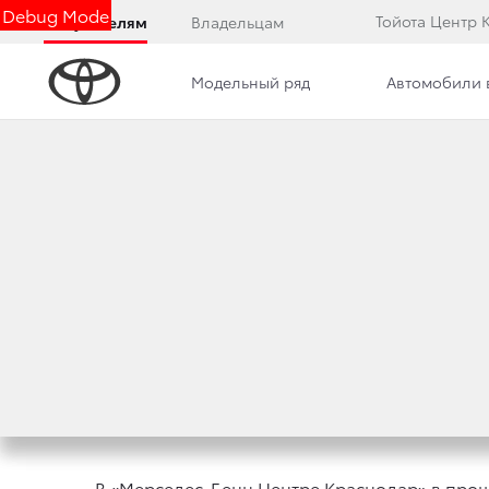
Debug Mode
Тойота Центр 
Покупателям
Владельцам
Модельный ряд
Автомобили 
Дилерский центр
Преимущества дилерского цент
ИГРА ДЕСЯТИЛЕТИ
15 декабря 2011 г.
Поделиться
В «Мерседес-Бенц Центре Краснодар» в пр