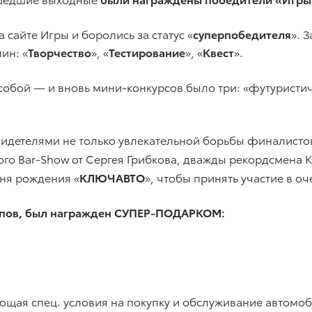
 сайте Игры и боролись за статус «
суперпобедителя
». 
ин: «
Творчество
», «
Тестирование
», «
Квест
».
собой — и вновь мини-конкурсов было три: «футуристич
идетелями не только увлекательной борьбы финалистов
ого Bar-Show от Сергея Грибкова, дважды рекордсмена К
дня рождения «
КЛЮЧАВТО
», чтобы принять участие в о
пов, был награжден СУПЕР-ПОДАРКОМ:
щая спец. условия на покупку и обслуживание автомоби