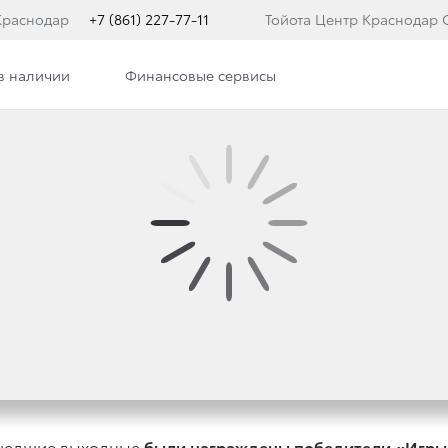
Краснодар
+7 (861) 227-77-11
Тойота Центр Краснодар 
в наличии
Финансовые сервисы
ра
Новости
Сотрудники
Вакансии
Я: ФИНАЛ!
ошедшие выходные
были награждены победители «Игры