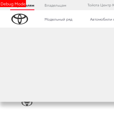
Debug Mode
Тойота Центр 
Покупателям
Владельцам
Модельный ряд
Автомобили 
Дилерский центр
Преимущества дилерского цент
СОТРУДНИКИ
Скоро здесь появится информация о сотрудн