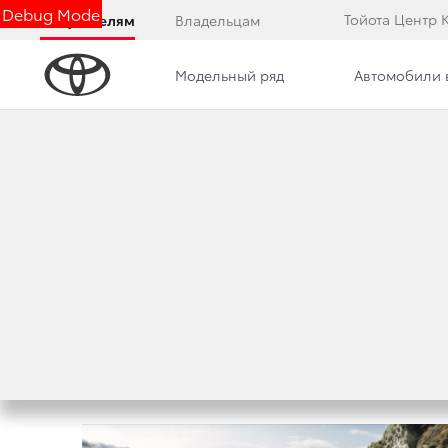
Debug Mode
Тойота Центр 
Покупателям
Владельцам
Модельный ряд
Автомобили 
Дилерский центр
Преимущества дилерского цент
КОМАНДА TOYOTA
«ДАКАР 2013»
24 января 2013 г.
Поделиться