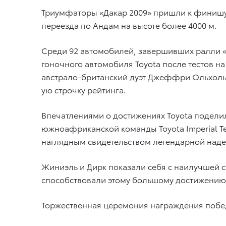
Триумфаторы «Дакар 2009» пришли к финишу, 
переезда по Андам на высоте более 4000 м.
Среди 92 автомобилей, завершивших ралли «Да
гоночного автомобиля Toyota после тестов н
австрало-британский дуэт Джеффри Ольхольм
ую строчку рейтинга.
Впечатлениями о достижениях Toyota подел
южноафриканской команды Toyota Imperial T
наглядным свидетельством легендарной над
Жиниэль и Дирк показали себя с наилучшей ст
способствовали этому большому достижению.
Торжественная церемония награждения побед