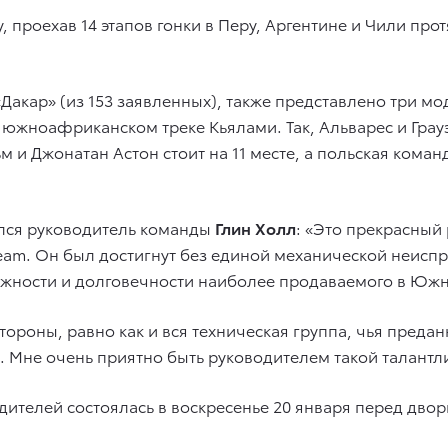
проехав 14 этапов гонки в Перу, Аргентине и Чили про
кар» (из 153 заявленных), также представлено три мод
а южноафриканском треке Кьялами. Так, Альварес и Грау
 и Джонатан Астон стоит на 11 месте, а польская кома
ился руководитель команды
Глин Холл
: «Это прекрасный 
eam. Он был достигнут без единой механической неиспр
ежности и долговечности наиболее продаваемого в Юж
ороны, равно как и вся техническая группа, чья предан
 Мне очень приятно быть руководителем такой талантл
ителей состоялась в воскресенье 20 января перед двор