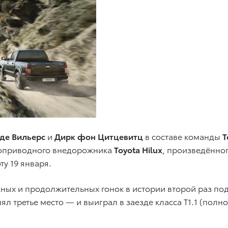
де Вильерс
и
Дирк фон Цитцевитц
в составе команды
T
лноприводного внедорожника
Toyota Hilux
, произведённо
у 19 января.
ных и продолжительных гонок в истории второй раз по
ял третье место — и выиграл в заезде класса T1.1 (по