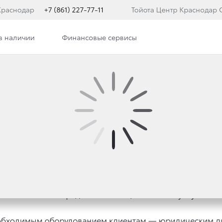
Краснодар
+7 (861) 227-77-11
Тойота Центр Краснодар 
в наличии
Финансовые сервисы
ра
Новости
Сотрудники
Вакансии
МОБИЛЬНЫЙ ОФИС
й
«КЛЮЧАВТО»
с радостью сообщает о новой услуге
«Мо
обходимым оборудованием клиентам — юридическим ли