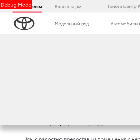
Debug Mode
Тойота Центр 
Покупателям
Владельцам
Модельный ряд
Автомобили 
Дилерский центр
Преимущества дилерского цент
НОВАЯ УСЛУГА 
21 июля 2011 г.
Поделиться
«Тойота Центр Краснодар»
группы компани
Мы с радостью предоставим помещения с не