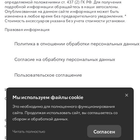
определяемой положениями ст. 437 (2) ГК РФ. Для получения
подробной информации обращайтесь в наши автосалоны.
Опубликованная на данном сайте информация может быть
изменена в любое время без предварительного уведомления. *
Стоимость аксессуаров указана без учета стоимости установки.
Правовая информация
Политика в отношении обработки персональных данных
Согласие на обработку персональных данных
Пользовательское соглашение
Изменить настройку cookies
×
Мы используем файлы cookie
Сбросить cookie
Это необходимо для полноценного функционирования
сайта. Продолжая использовать сайт, вы соглашаетесь со
сбором и обработкой данных.
©
2026
ООО «КЛЮЧАВТО» город Горячий Ключ, ул. Революции, д. 4,
офис 1
Согласен
Читать полностью
Работает на технологиях
TradeDealer