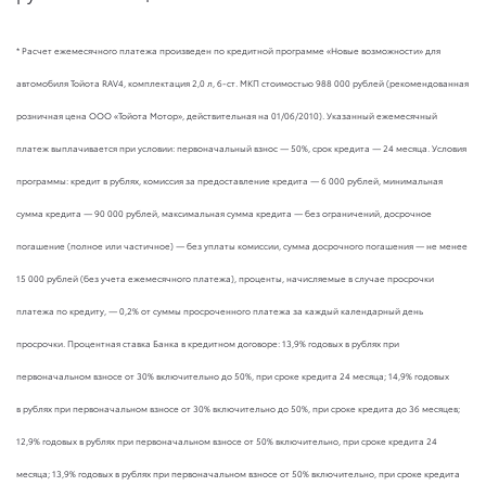
* Расчет ежемесячного платежа произведен по кредитной программе «Новые возможности» для
автомобиля Тойота RAV4, комплектация 2,0 л, 6-ст. МКП стоимостью 988 000 рублей (рекомендованная
розничная цена ООО «Тойота Мотор», действительная на 01/06/2010). Указанный ежемесячный
платеж выплачивается при условии: первоначальный взнос — 50%, срок кредита — 24 месяца. Условия
программы: кредит в рублях, комиссия за предоставление кредита — 6 000 рублей, минимальная
сумма кредита — 90 000 рублей, максимальная сумма кредита — без ограничений, досрочное
погашение (полное или частичное) — без уплаты комиссии, сумма досрочного погашения — не менее
15 000 рублей (без учета ежемесячного платежа), проценты, начисляемые в случае просрочки
платежа по кредиту, — 0,2% от суммы просроченного платежа за каждый календарный день
просрочки. Процентная ставка Банка в кредитном договоре: 13,9% годовых в рублях при
первоначальном взносе от 30% включительно до 50%, при сроке кредита 24 месяца; 14,9% годовых
в рублях при первоначальном взносе от 30% включительно до 50%, при сроке кредита до 36 месяцев;
12,9% годовых в рублях при первоначальном взносе от 50% включительно, при сроке кредита 24
месяца; 13,9% годовых в рублях при первоначальном взносе от 50% включительно, при сроке кредита