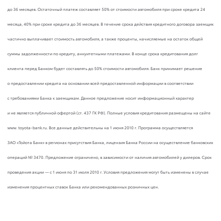
до 36 месяцев. Остаточный платеж составляет 50% от стоимости автомобиля при сроке кредита 24
месяца, 40% при сроке кредита до 36 месяцев. В течение срока действия кредитного договора заемщик
частично выплачивает стоимость автомобиля, а также проценты, начисляемые на остаток общей
суммы задолженности по кредиту, аннуитетными платежами. В конце срока кредитования долг
клиента перед Банком будет составлять до 50% стоимости автомобиля. Банк принимает решение
о предоставлении кредита на основании всей предоставленной информации в соответствии
с требованиями Банка к заемщикам. Данное предложение носит информационный характер
и не является публичной офертой (ст. 437 ГК РФ). Полные условия кредитования размещены на сайте
www. toyota-bank.ru. Все данные действительны на 1 июня 2010 г. Программа осуществляется
ЗАО «Тойота Банк» в регионах присутствия Банка, лицензия Банка России на осуществление банковских
операций № 3470. Предложение ограничено, в зависимости от наличия автомобилей у дилеров. Срок
проведения акции — с 1 июня по 31 июля 2010 г. Условия предложения могут быть изменены в случае
изменения процентных ставок Банка или рекомендованных розничных цен.