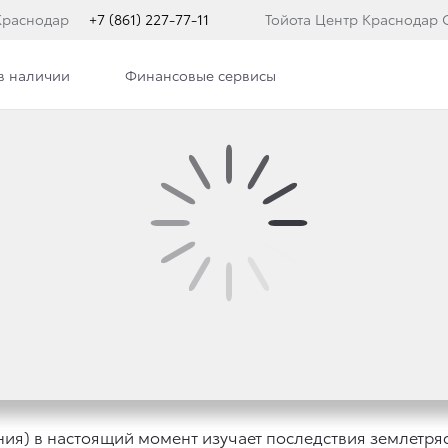
Краснодар
+7 (861) 227-77-11
Тойота Центр Краснодар 
в наличии
Финансовые сервисы
ра
Новости
Сотрудники
Вакансии
ПАНИИ ТОЙОТА ПО П
МЛЕТРЯСЕНИЯ В ЯПО
ия) в настоящий момент изучает последствия землетря