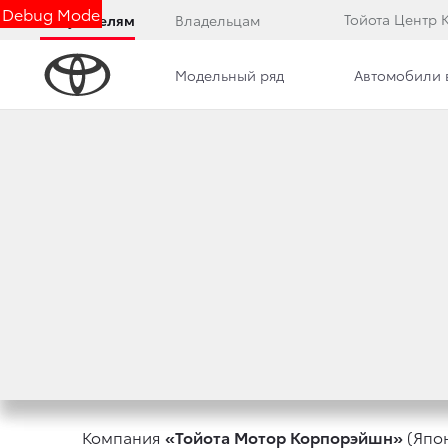
Debug Mode
Тойота Центр 
Покупателям
Владельцам
Модельный ряд
Автомобили 
Дилерский центр
Преимущества дилерского цент
ЗАЯВЛЕНИЕ КОМ
ПОСЛЕДСТВИЙ ЗЕ
15 марта 2011 г.
Поделиться
Компания
«Тойота Мотор Корпорэйшн»
(Япон