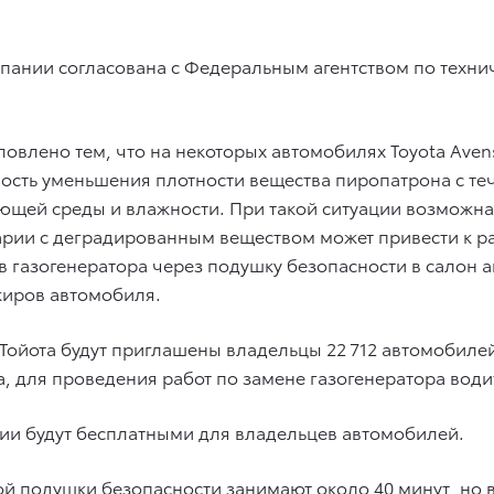
ании согласована с Федеральным агентством по техни
овлено тем, что на некоторых автомобилях Toyota Aven
ость уменьшения плотности вещества пиропатрона с те
ающей среды и влажности. При такой ситуации возможн
рии с деградированным веществом может привести к ра
газогенератора через подушку безопасности в салон а
жиров автомобиля.
 Тойота будут приглашены владельцы 22 712 автомобилей
ода, для проведения работ по замене газогенератора во
нии будут бесплатными для владельцев автомобилей.
кой подушки безопасности занимают около 40 минут, но